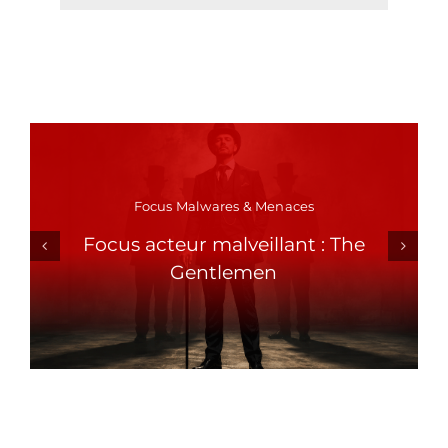
Focus Malwares & Menaces
Focus acteur malveillant : The
Gentlemen