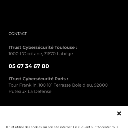
/
CONTACT
ITrust Cybersécurité Toulouse :
1000 L’Occitane, 31670 Labège
05 67 34 67 80
ITrust Cybersécurité Paris :
Tour Franklin, 100 101 Terrasse Boieldieu, 92800
Puteaux La Défense
ITrust utilise des cookies sur son site internet. En cliquant sur "Accepter tous