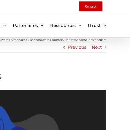
Contact
s
Partenaires
Ressources
ITrust
lwares & Menaces
Ransomware Eldorado : le trésor caché des hackers
Previous
Next
s