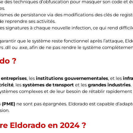
e des techniques d’obfuscation pour masquer son code et évit
es.
smes de persistance via des modifications des clés de regis
e reprendre ses activités.
 signatures à chaque nouvelle infection, ce qui rend difficile
garantir que le système reste fonctionnel après l’attaque, Eldor
s .dll ou .exe, afin de ne pas rendre le système complètement
ado ?
 entreprises
, les
institutions gouvernementales
, et les
infr
ricité
, les
systèmes de transport
et les
grandes industries
.
ystèmes complexes et de leur besoin de rétablir rapidement 
s (PME)
ne sont pas épargnées. Eldorado est capable d’adapte
sion.
e Eldorado en 2024 ?