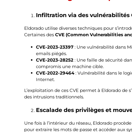
Infiltration via des vulnérabilité
Eldorado utilise diverses techniques pour s’introd
Certaines des
CVE (Common Vulnerabilities and
CVE-2023-23397
: Une vulnérabilité dans Mi
emails piégés.
CVE-2023-28252
: Une faille de sécurité d
compromis une machine cible.
CVE-2022-29464
: Vulnérabilité dans le lo
Internet.
L’exploitation de ces CVE permet à Eldorado de s’
des intrusions traditionnels.
Escalade des privilèges et mouv
Une fois à l’intérieur du réseau, Eldorado procèd
pour extraire les mots de passe et accéder aux sy