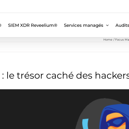
®
SIEM XDR Reveelium®
Services managés
Audit
Home
Focus Ma
 le trésor caché des hacker