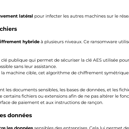
vement latéral
pour infecter les autres machines sur le rése
chiers
iffrement hybride
à plusieurs niveaux. Ce ransomware utilis
lé publique qui permet de sécuriser la clé AES utilisée pour c
sible sans leur assistance.
s sur la machine cible, cet algorithme de chiffrement symétriq
nt les documents sensibles, les bases de données, et les fich
e certains fichiers ou extensions afin de ne pas altérer le f
erface de paiement et aux instructions de rançon.
 des données
ltre les données
sensibles des entreprises. Cela lui permet 