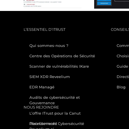
API
et
L’ESSENTIEL D’ITRUST
CONSEILS
Qui sommes-nous ?
Comme
Centre des Opérations de Sécurité
Choisi
Scanner de vulnérabilités IKare
Guide 
SIEM XDR Reveelium
Direct
EDR Managé
Blog
Audits de cybersécurité et
Gouvernance
NOUS REJOINDRE
L’offre ITrust pour la Canut
Recrutement
Plateforme de Cybersécurité