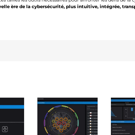
le ère de la cybersécurité, plus intuitive, intégrée, trans
um V12.3 : une
e version pour
Features Reveelium : La
supervision
d
base Weak Signals
ente, souveraine