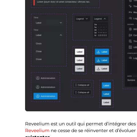
Reveelium est un outil qui permet d’intégrer des 
Reveelium
ne cesse de se réinventer et d’évolue