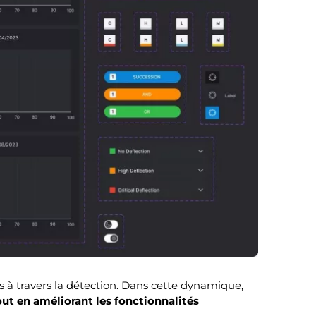
s à travers la détection. Dans cette dynamique,
out en améliorant les fonctionnalités