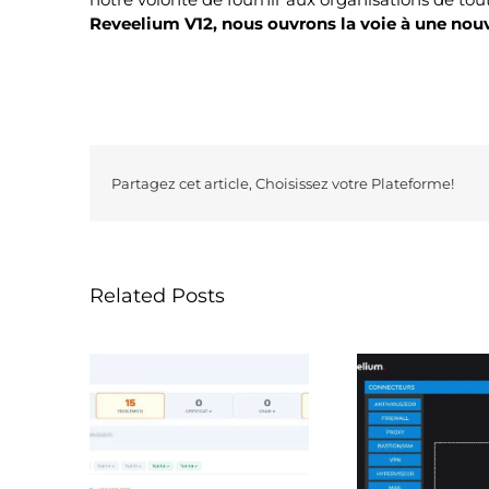
Reveelium V12, nous ouvrons la voie à une nouvel
Partagez cet article, Choisissez votre Plateforme!
Related Posts
Interopérabilité et
Reveeli
ionnalité
souveraineté :
nouvell
e scanner
Reveelium se connecte
une 
tion
à 100 % du marché via
intellig