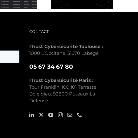
CONTACT
ITrust Cybersécurité Toulouse :
1000 L’Occitane, 31670 Labège
05 67 34 67 80
ITrust Cybersécurité Paris :
Tour Franklin, 100 101 Terrasse
Boieldieu, 92800 Puteaux La
Défense