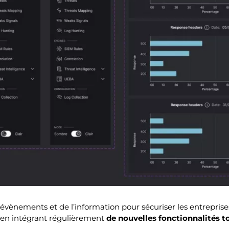
évènements et de l’information pour sécuriser les entreprise
r en intégrant régulièrement
de nouvelles fonctionnalités t