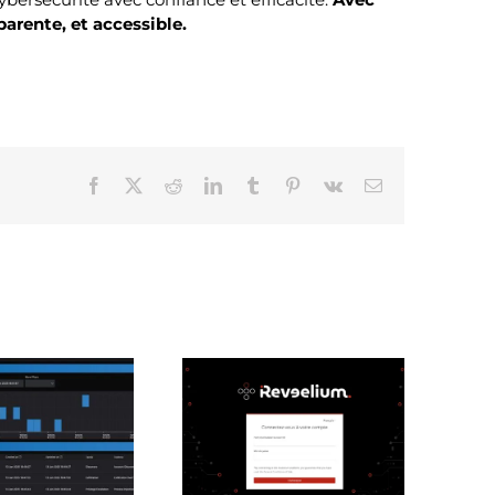
parente, et accessible.
Facebook
X
Reddit
LinkedIn
Tumblr
Pinterest
Vk
Email
Reveelium V12.1 :
Nouvelle fonctionnalité
écouvrez les nouvelles
d’IKare 7.4 : le scanner
fonctionnalités
de réputation