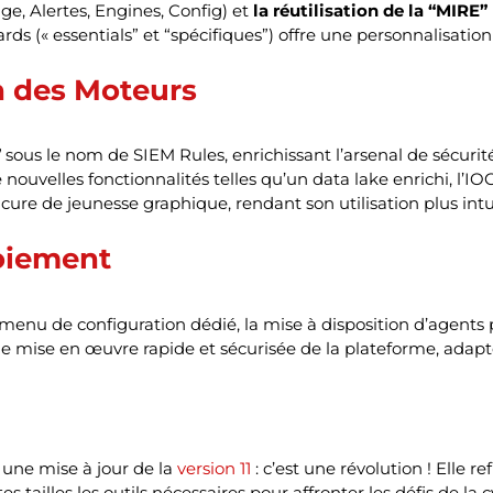
age, Alertes, Engines, Config) et
la réutilisation de la “MIRE
ds (« essentials” et “spécifiques”) offre une personnalisatio
n des Moteurs
”
sous le nom de SIEM Rules, enrichissant l’arsenal de sécuri
nouvelles fonctionnalités telles qu’un data lake enrichi, l’IOC 
cure de jeunesse graphique, rendant son utilisation plus intui
loiement
menu de configuration dédié, la mise à disposition d’agents pr
une mise en œuvre rapide et sécurisée de la plateforme, ada
 une mise à jour de la
version 11
: c’est une révolution ! Elle 
s tailles les outils nécessaires pour affronter les défis de la 