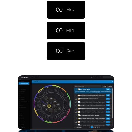
0
0
Hrs
0
0
Min
0
0
Sec