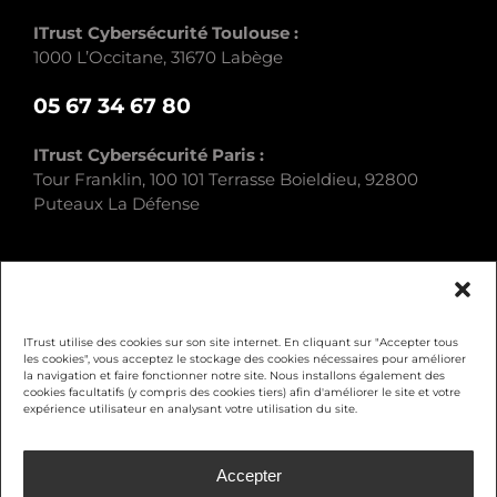
ITrust Cybersécurité Toulouse :
1000 L’Occitane, 31670 Labège
05 67 34 67 80
ITrust Cybersécurité Paris :
Tour Franklin, 100 101 Terrasse Boieldieu, 92800
Puteaux La Défense
ITrust utilise des cookies sur son site internet. En cliquant sur "Accepter tous
les cookies", vous acceptez le stockage des cookies nécessaires pour améliorer
la navigation et faire fonctionner notre site. Nous installons également des
Mentions légales
cookies facultatifs (y compris des cookies tiers) afin d'améliorer le site et votre
expérience utilisateur en analysant votre utilisation du site.
Politique de confidentialité
Accepter