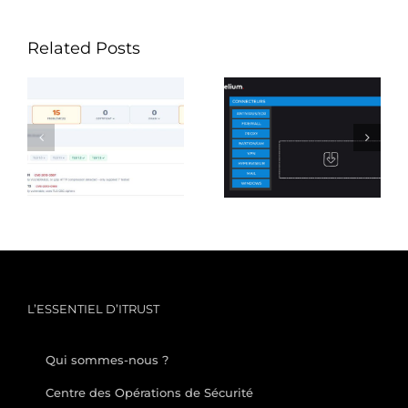
Related Posts
Reveelium V12.3 :
Interopérabilité et
une nouvelle
souveraineté :
version pour une
Reveelium se
supervision
connecte à 100 % du
intelligente,
marché via API
souveraine et
accessible
L’ESSENTIEL D’ITRUST
Qui sommes-nous ?
Centre des Opérations de Sécurité