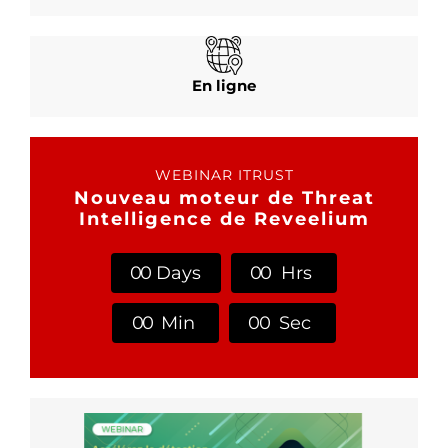
En ligne
WEBINAR ITRUST
Nouveau moteur de Threat
Intelligence de Reveelium
0
0
Days
0
0
Hrs
0
0
Min
0
0
Sec