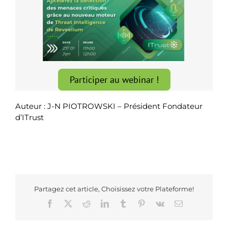
Participer au webinar !
Auteur : J-N PIOTROWSKI – Président Fondateur
d’ITrust
Partagez cet article, Choisissez votre Plateforme!
Facebook
X
Reddit
LinkedIn
Tumblr
Pinterest
Vk
Email