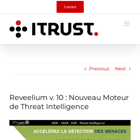
Skip
Contact
to
content
Previous
Next
Reveelium v. 10 : Nouveau Moteur
de Threat Intelligence
View
Larger
Image