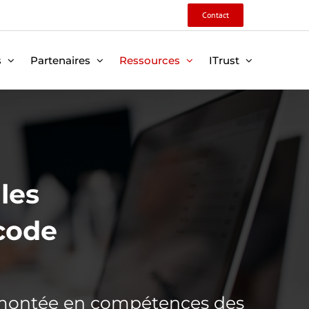
Contact
s
Partenaires
Ressources
ITrust
les
 code
a montée en compétences des