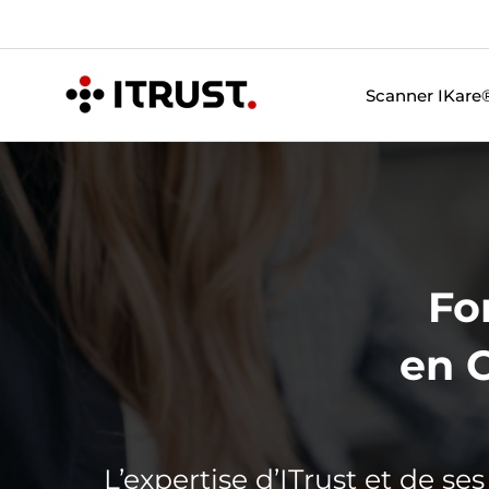
Skip
to
content
Scanner IKare
Fo
en C
L’expertise d’ITrust et de