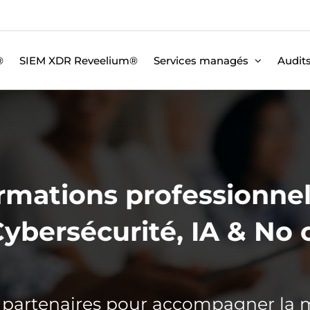
®
SIEM XDR Reveelium®
Services managés
Audit
rmations professionnel
ybersécurité, IA & No
 ses partenaires pour accompagner l