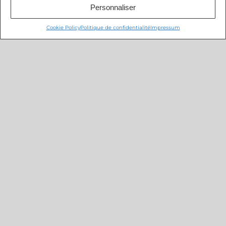
Personnaliser
Cookie Policy
Politique de confidentialité
Impressum
Partagez cet article, Choisissez votre Plateforme!
Facebook
X
Reddit
LinkedIn
Tumblr
Pinterest
Vk
Email
Related Posts