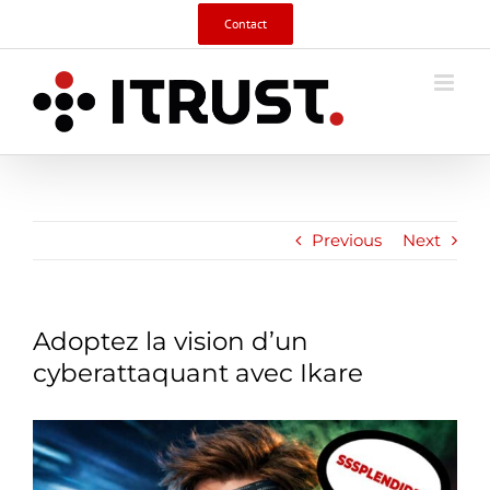
Skip
Contact
to
content
Previous
Next
Adoptez la vision d’un
cyberattaquant avec Ikare
View
Larger
Image