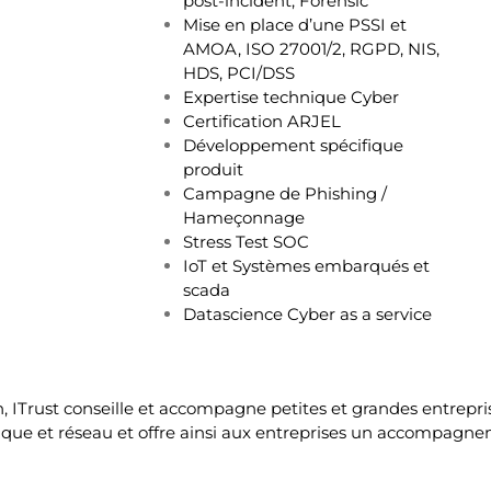
post-incident, Forensic
Mise en place d’une PSSI et
AMOA, ISO 27001/2, RGPD, NIS,
HDS, PCI/DSS
Expertise technique Cyber
Ce
rtification ARJEL
Développement spécifique
produit
Campagne de Phishing /
Hameçonnage
Stress Test SOC
IoT et Systèmes embarqués et
scada
Datascience Cyber as a service
on, ITrust conseille et accompagne petites et grandes entrepr
ique et réseau et offre ainsi aux entreprises un accompagne