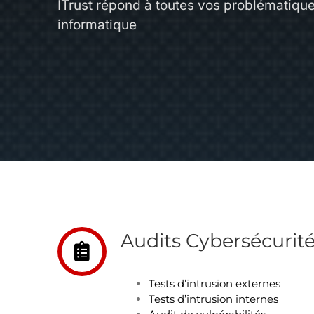
ITrust répond à toutes vos problématique
informatique
Audits Cybersécurit
Tests d’intrusion externes
Tests d’intrusion internes