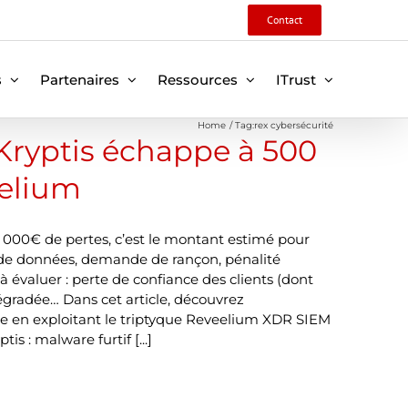
Contact
s
Partenaires
Ressources
ITrust
Home
Tag:
rex cybersécurité
Kryptis échappe à 500
eelium
0 000€ de pertes, c’est le montant estimé pour
te de données, demande de rançon, pénalité
e à évaluer : perte de confiance des clients (dont
gradée… Dans cet article, découvrez
e en exploitant le triptyque Reveelium XDR SIEM
s : malware furtif [...]