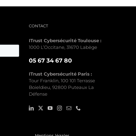
CONTACT
ITrust Cybersécurité Toulouse :
1000 L’Occitane, 31670 Labège
05 67 34 67 80
ITrust Cybersécurité Paris :
Tour Franklin, 100 101 Terrasse
Boieldieu, 92800 Puteaux La
Défense
Mentions légales