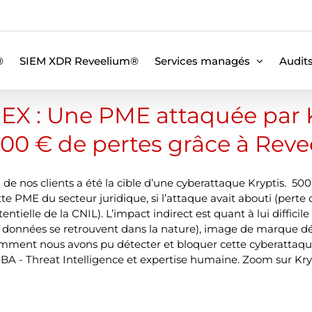
®
SIEM XDR Reveelium®
Services managés
Audit
EX : Une PME attaquée par 
00 € de pertes grâce à Rev
 de nos clients a été la cible d’une cyberattaque Kryptis. 50
tte PME du secteur juridique, si l’attaque avait abouti (per
entielle de la CNIL). L’impact indirect est quant à lui difficil
s données se retrouvent dans la nature), image de marque dé
mment nous avons pu détecter et bloquer cette cyberattaqu
BA - Threat Intelligence et expertise humaine. Zoom sur Krypti