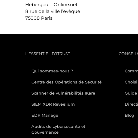
Hébergeur : Online.net
8 rue de la ville l’évêque
75008 Paris
L’ESSENTIEL D’ITRUST
CONSEILS
Qui sommes-nous ?
Comme
Centre des Opérations de Sécurité
Choisi
Scanner de vulnérabilités IKare
Guide 
SIEM XDR Reveelium
Direct
EDR Managé
Blog
Audits de cybersécurité et
Gouvernance