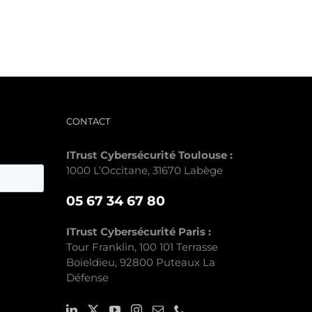
CONTACT
ITrust Cybersécurité Toulouse :
1000 L’Occitane, 31670 Labège
05 67 34 67 80
ITrust Cybersécurité Paris :
Tour Franklin, 100 101 Terrasse
Boieldieu, 92800 Puteaux La
Défense