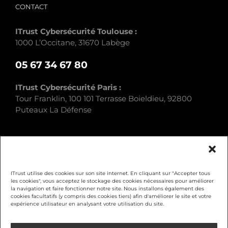
CONTACT
ITrust Cybersécurité Toulouse :
1000 L’Occitane, 31670 Labège
05 67 34 67 80
ITrust Cybersécurité Paris :
Tour Franklin, 100 101 Terrasse Boieldieu, 92800
Puteaux La Défense
ITrust utilise des cookies sur son site internet. En cliquant sur "Accepter tous
les cookies", vous acceptez le stockage des cookies nécessaires pour améliorer
la navigation et faire fonctionner notre site. Nous installons également des
Mentions légales
cookies facultatifs (y compris des cookies tiers) afin d'améliorer le site et votre
expérience utilisateur en analysant votre utilisation du site.
Politique de confidentialité