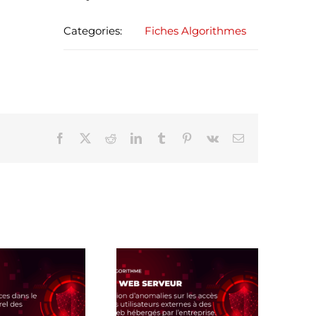
Categories:
Fiches Algorithmes
Facebook
X
Reddit
LinkedIn
Tumblr
Pinterest
Vk
Email
Fiche Algo UEBA Web