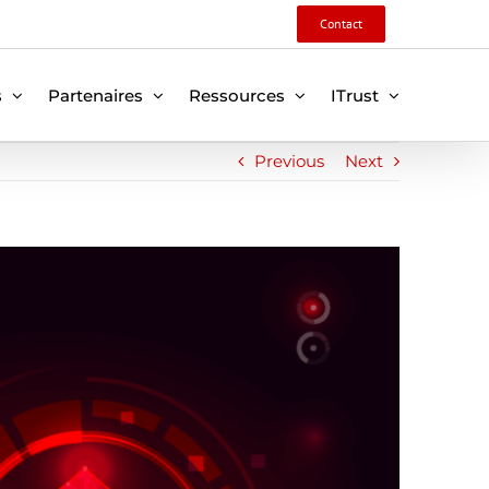
Contact
s
Partenaires
Ressources
ITrust
Previous
Next