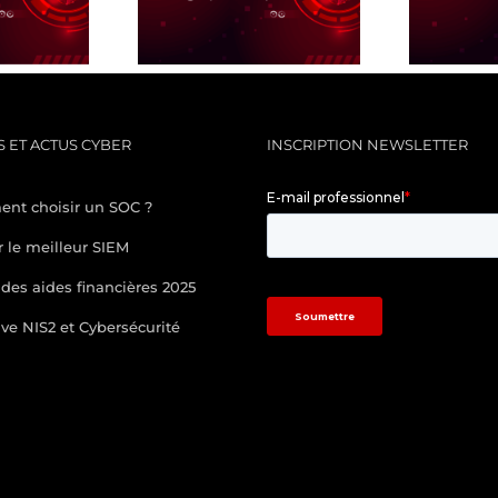
NJECTION
User Anomaly Detection
 ET ACTUS CYBER
INSCRIPTION NEWSLETTER
nt choisir un SOC ?
r le meilleur SIEM
des aides financières 2025
ive NIS2 et Cybersécurité
/