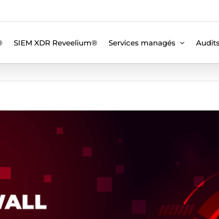
®
SIEM XDR Reveelium®
Services managés
Audit