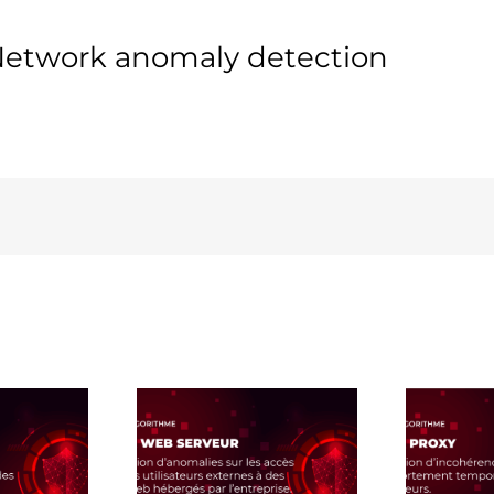
 Network anomaly detection
he Algo WEB
Fiche Algo UEBA Proxy –