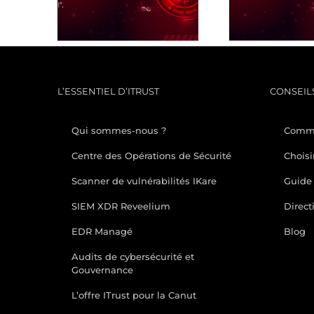
UEBA AD
USER ANOMALY
I
DETECTION
L’ESSENTIEL D’ITRUST
CONSEILS
Qui sommes-nous ?
Comme
Centre des Opérations de Sécurité
Choisi
Scanner de vulnérabilités IKare
Guide 
SIEM XDR Reveelium
Direct
EDR Managé
Blog
Audits de cybersécurité et
Gouvernance
L’offre ITrust pour la Canut