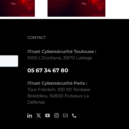
serveur – Méthode de
Fiche Algo UEBA AD
détection Globale
CONTACT
ITrust Cybersécurité Toulouse :
1000 L’Occitane, 31670 Labège
05 67 34 67 80
ITrust Cybersécurité Paris :
Tour Franklin, 100 101 Terrasse
Boieldieu, 92800 Puteaux La
Défense