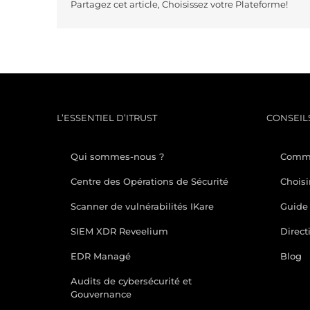
Partagez cet article, Choisissez votre Plateforme!
L’ESSENTIEL D’ITRUST
CONSEILS
Qui sommes-nous ?
Comme
Centre des Opérations de Sécurité
Choisi
Scanner de vulnérabilités IKare
Guide 
SIEM XDR Reveelium
Direct
EDR Managé
Blog
Audits de cybersécurité et
Gouvernance