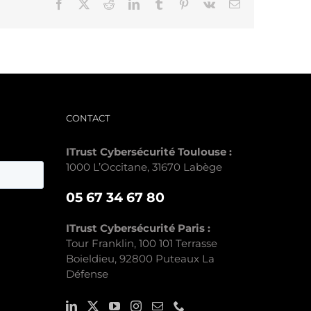
Facebook
X
Reddit
LinkedIn
Tumblr
Pinterest
Vk
Email
CONTACT
ITrust Cybersécurité Toulouse :
1000 L’Occitane, 31670 Labège
05 67 34 67 80
ITrust Cybersécurité Paris :
Tour Franklin, 100 101 Terrasse
Boieldieu, 92800 Puteaux La
Défense