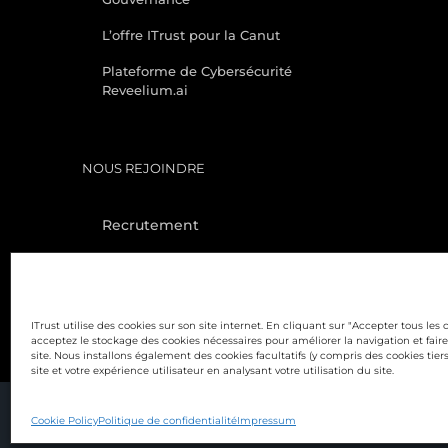
L’offre ITrust pour la Canut
Plateforme de Cybersécurité
Reveelium.ai
NOUS REJOINDRE
Recrutement
Partenaires Channel First
Cybersécurité française et
souveraine – French XDR
ITrust utilise des cookies sur son site internet. En cliquant sur "Accepter tous les 
acceptez le stockage des cookies nécessaires pour améliorer la navigation et fair
site. Nous installons également des cookies facultatifs (y compris des cookies tiers
site et votre expérience utilisateur en analysant votre utilisation du site.
Copyright | ITrust | Tous droits réservés.
Cookie Policy
Politique de confidentialité
Impressum