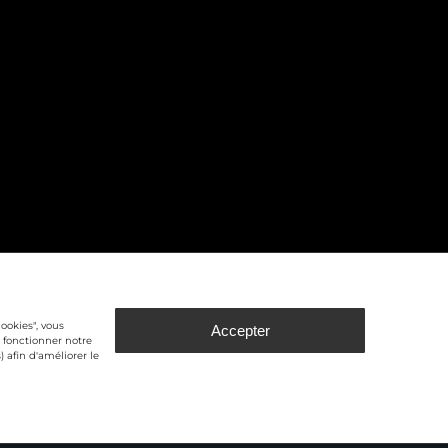
/
cookies", vous
Accepter
e fonctionner notre
) afin d'améliorer le