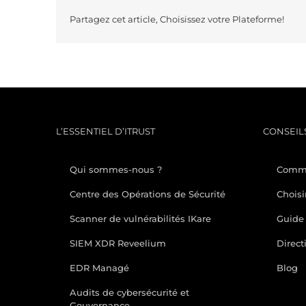
Partagez cet article, Choisissez votre Plateforme!
L’ESSENTIEL D’ITRUST
CONSEILS
Qui sommes-nous ?
Comme
Centre des Opérations de Sécurité
Choisi
Scanner de vulnérabilités IKare
Guide 
SIEM XDR Reveelium
Direct
EDR Managé
Blog
Audits de cybersécurité et
Gouvernance