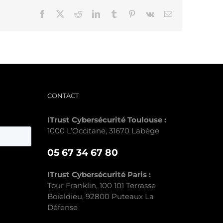
Facebook
X
Reddit
LinkedIn
Tumblr
Pinterest
Vk
Email
CONTACT
ITrust Cybersécurité Toulouse :
1000 L’Occitane, 31670 Labège
05 67 34 67 80
ITrust Cybersécurité Paris :
Tour Franklin, 100 101 Terrasse
Boieldieu, 92800 Puteaux La
Défense