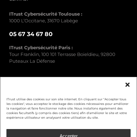
ITrust Cybersécurité Toulouse :
1000 L’Occitane, 31670 Labège
05 67 34 67 80
ITrust Cybersécurité Paris :
Tour Franklin, 100 101 Terrasse Boieldieu, 92800
Puteaux La Défense
ITrust utilise des cookies sur son site internet. En cliquant sur "Accepter tous
les cookies", vous acceptez le stockage des cookies nécessaires pour améliorer
la navigation et faire fonctionner notre site. Nous installons également des
Mentions légales
cookies facultatifs (y compris des cookies tiers) afin d'améliorer le site et votre
expérience utilisateur en analysant votre utilisation du site.
Politique de confidentialité
Accepter