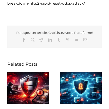
breakdown-http2-rapid-reset-ddos-attack/
Partagez cet article, Choisissez votre Plateforme!
Facebook
X
Reddit
LinkedIn
Tumblr
Pinterest
Vk
Email
Related Posts
Top 5 des
Top 10 des
au
vulnérabilités
vulnérabilités
réseau les plus
informatiques
détectées chez nos
préférées des
e
clients
attaquants en 2023