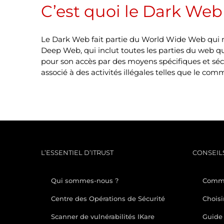
C’est quoi le Dark Web
Le Dark Web fait partie du World Wide Web qui n'e
Deep Web, qui inclut toutes les parties du web 
pour son accès par des moyens spécifiques et séc
associé à des activités illégales telles que le com
L’ESSENTIEL D’ITRUST
CONSEILS
Qui sommes-nous ?
Comme
Centre des Opérations de Sécurité
Choisi
Scanner de vulnérabilités IKare
Guide 