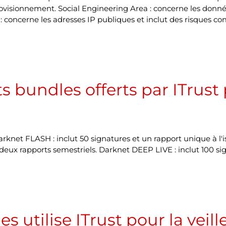
rovisionnement. Social Engineering Area : concerne les donn
: concerne les adresses IP publiques et inclut des risques co
ts bundles offerts par ITrust
net FLASH : inclut 50 signatures et un rapport unique à l'iss
 deux rapports semestriels. Darknet DEEP LIVE : inclut 100 si
s utilise ITrust pour la veill