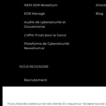
SIEM XDR Reveelium
Direct
EDR Managé
Blog
Audits de cybersécurité et
Gouvernance
L’offre ITrust pour la Canut
Plateforme de Cybersécurité
Reveelium.ai
NOUS REJOINDRE
Recrutement
Partenaires Channel First
Cybersécurité française et
souveraine – French XDR
ITrust utilise des cookies sur son site internet. En cliquant sur "Accepter tous les 