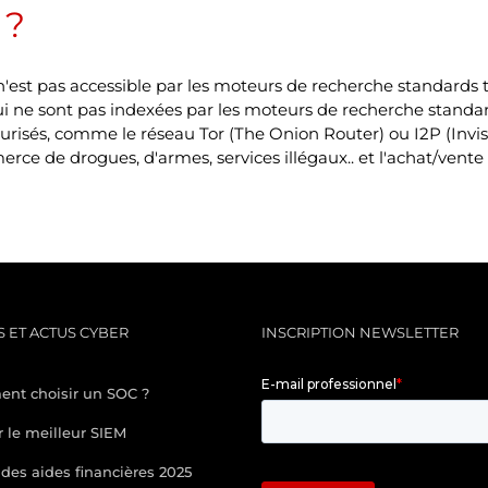
 ?
st pas accessible par les moteurs de recherche standards tel
qui ne sont pas indexées par les moteurs de recherche stand
urisés, comme le réseau Tor (The Onion Router) ou I2P (Invis
merce de drogues, d'armes, services illégaux.. et l'achat/vente 
 ET ACTUS CYBER
INSCRIPTION NEWSLETTER
nt choisir un SOC ?
r le meilleur SIEM
des aides financières 2025