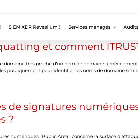
®
SIEM XDR Reveelium®
Services managés
Audit
quatting et comment ITRUST le
de domaine très proche d'un nom de domaine généralement fo
bles publiquement pour identifier les noms de domaine simila
les de signatures numériques
s ?
natures numériques : Public Area : concerne la surface d'atta